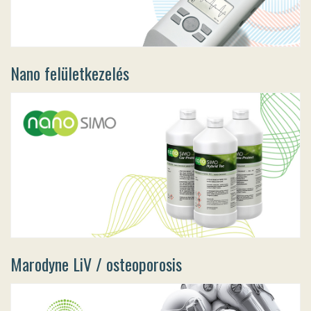
Nano felületkezelés
Marodyne LiV / osteoporosis