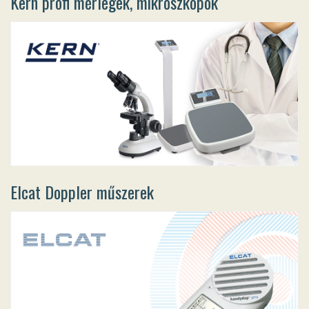
Kern profi mérlegek, mikroszkópok
Elcat Doppler műszerek