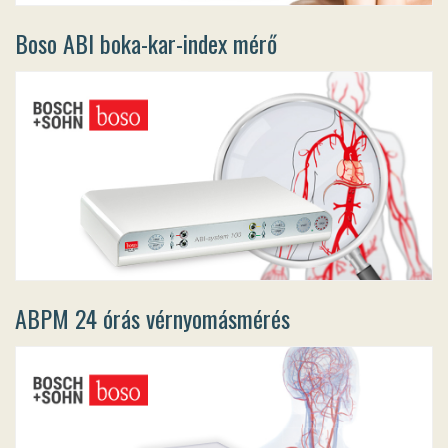
Boso ABI boka-kar-index mérő
ABPM 24 órás vérnyomásmérés