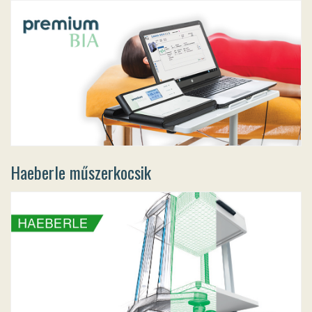
Haeberle műszerkocsik