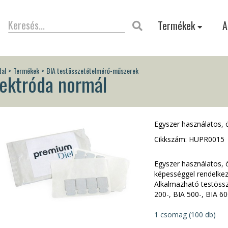
Termékek
A
dal
Termékek
BIA testösszetételmérő-műszerek
lektróda normál
Egyszer használatos, 
Cikkszám: HUPR0015
Egyszer használatos, 
képességgel rendelkez
Alkalmazható testöss
200-, BIA 500-, BIA 60
1 csomag (100 db)