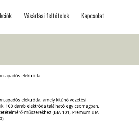
kciók
Vásárlási feltételek
Kapcsolat
öntapadós elektróda
öntapadós elektróda, amely kitűnő vezetési
ik. 100 darab elektróda található egy csomagban.
zetételmérő-műszerekhez (BIA 101, Premium BIA
0).