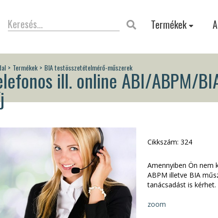
Termékek
A
dal
Termékek
BIA testösszetételmérő-műszerek
elefonos ill. online ABI/ABPM/BI
j
Cikkszám: 324
Amennyiben Ön nem kér
ABPM illetve BIA műsze
tanácsadást is kérhet.
zoom