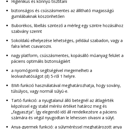
Higiénikus és könnyű tisztítani
biztonságos és csúszásmentes az állítható magasságú
gumilábaknak köszönhetően
Buborékos, libellás szintező a mérleg egy szintre hozásához
szabvány szerint
Sokoldalú elhelyezése lehetséges, például szabadon, vagy a
falra lehet csavarozni.
nagy platform, csúszásmentes, kopásálló műanyag felület a
páciens optimális biztonságáért
a nyomógomb segítségével megemelheti a
leolvashatóságot (d) 5-ről 1 helyre.
BMI-funkció használatával meghatározhatja, hogy sovány,
túlsúlyos, vagy normál súlyú-e.
Tartó-funkció: a nyugtalanul álló betegnél az átlagérték
képzéssel egy stabil mérési értéket határoz meg és
„fagyasztja”. Így elegendő idő áll rendelkezésre a páciens
számára és végül nyugodtan le lehessen olvasni a súlyt.
Anya-gyermek funkció: a súlyméréssel meghatározott anya