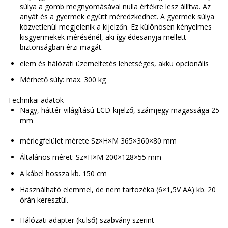
súlya a gomb megnyomásával nulla értékre lesz állítva. Az
anyát és a gyermek együtt méredzkedhet. A gyermek súlya
közvetlenül megjelenik a kijelzőn. Ez különösen kényelmes
kisgyermekek mérésénél, aki így édesanyja mellett
biztonságban érzi magát.
elem és hálózati üzemeltetés lehetséges, akku opcionális
Mérhető súly: max. 300 kg
Technikai adatok
Nagy, háttér-világítású LCD-kijelző, számjegy magassága 25
mm
mérlegfelület mérete Sz×H×M 365×360×80 mm
Általános méret: Sz×H×M 200×128×55 mm
A kábel hossza kb. 150 cm
Használható elemmel, de nem tartozéka (6×1,5V AA) kb. 20
órán keresztül.
Hálózati adapter (külső) szabvány szerint