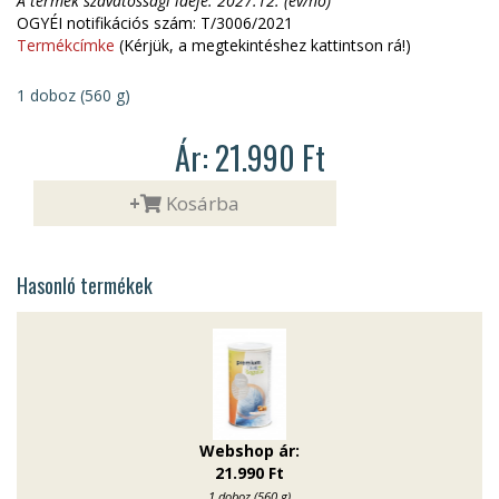
A termék szavatossági ideje: 2027.12. (év/hó)
OGYÉI notifikációs szám:
T/3006/2021
Termékcímke
(Kérjük, a megtekintéshez kattintson rá!)
1 doboz (560 g)
Ár: 21.990 Ft
+
Kosárba
Hasonló termékek
Webshop ár:
21.990 Ft
1 doboz (560 g)